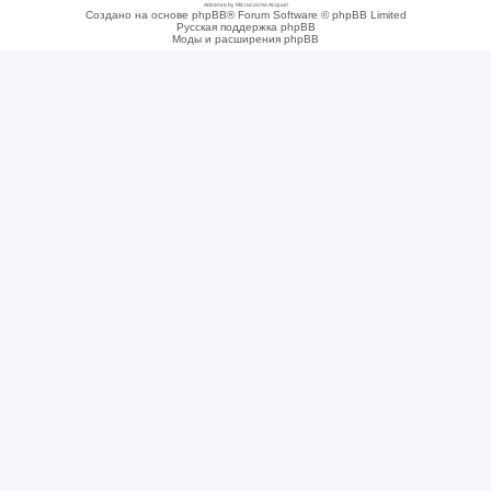
Adsense by Microcosmo Acquari
Создано на основе phpBB® Forum Software © phpBB Limited
Русская поддержка phpBB
Моды и расширения phpBB