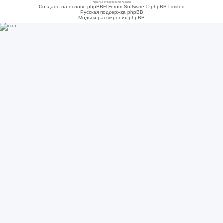
Adsense by Microcosmo Acquari
Создано на основе phpBB® Forum Software © phpBB Limited
Русская поддержка phpBB
Моды и расширения phpBB