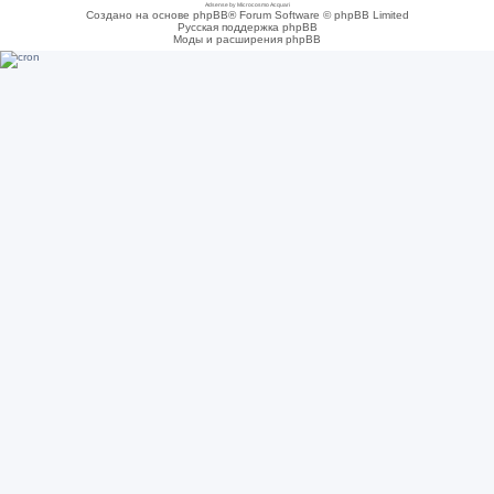
Adsense by Microcosmo Acquari
Создано на основе phpBB® Forum Software © phpBB Limited
Русская поддержка phpBB
Моды и расширения phpBB