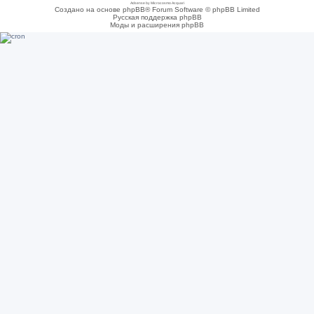
Adsense by Microcosmo Acquari
Создано на основе phpBB® Forum Software © phpBB Limited
Русская поддержка phpBB
Моды и расширения phpBB