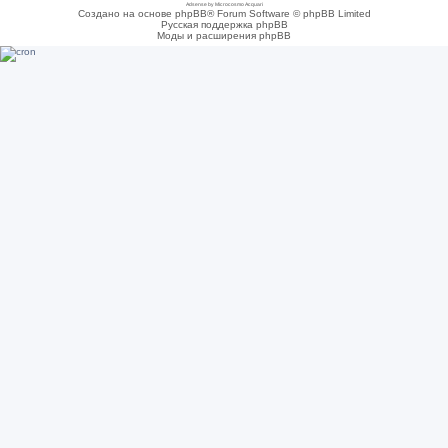
Adsense by Microcosmo Acquari
Создано на основе phpBB® Forum Software © phpBB Limited
Русская поддержка phpBB
Моды и расширения phpBB