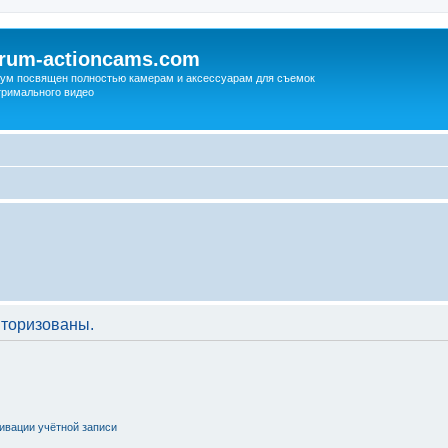
orum-actioncams.com
ум посвящен полностью камерам и аксессуарам для съемок
тримального видео
торизованы.
ивации учётной записи