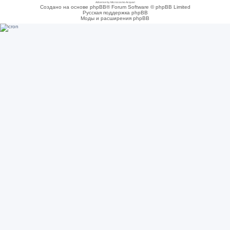
Adsense by Microcosmo Acquari
Создано на основе phpBB® Forum Software © phpBB Limited
Русская поддержка phpBB
Моды и расширения phpBB