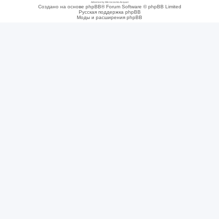
Adsense by Microcosmo Acquari
Создано на основе phpBB® Forum Software © phpBB Limited
Русская поддержка phpBB
Моды и расширения phpBB