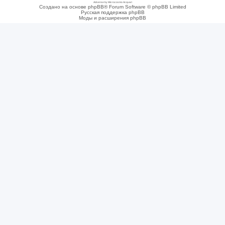
Adsense by Microcosmo Acquari
Создано на основе phpBB® Forum Software © phpBB Limited
Русская поддержка phpBB
Моды и расширения phpBB