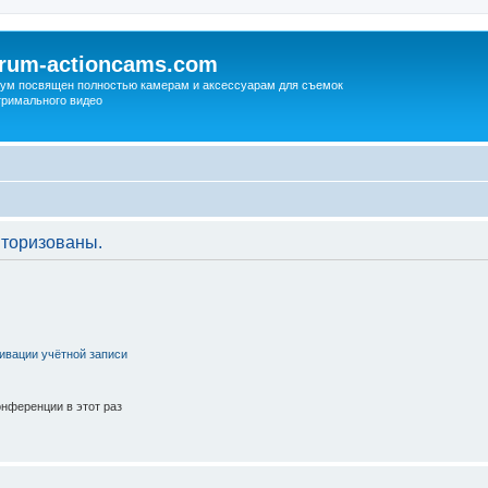
orum-actioncams.com
ум посвящен полностью камерам и аксессуарам для съемок
тримального видео
торизованы.
ивации учётной записи
нференции в этот раз