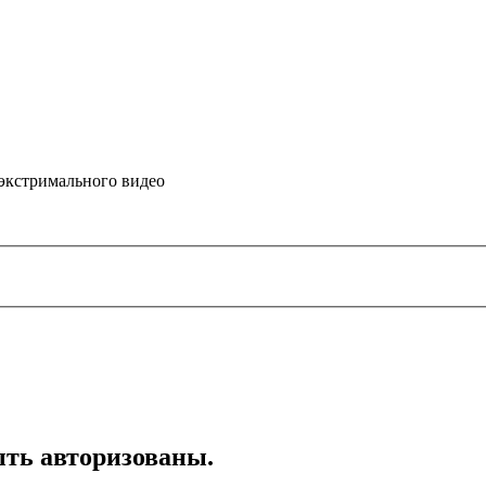
 экстримального видео
ть авторизованы.