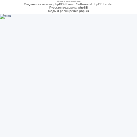
Adsense by Microcosmo Acquari
Создано на основе phpBB® Forum Software © phpBB Limited
Русская поддержка phpBB
Моды и расширения phpBB