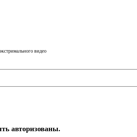
 экстримального видео
ть авторизованы.