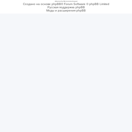
Adsense by Microcosmo Acquari
Создано на основе phpBB® Forum Software © phpBB Limited
Русская поддержка phpBB
Моды и расширения phpBB