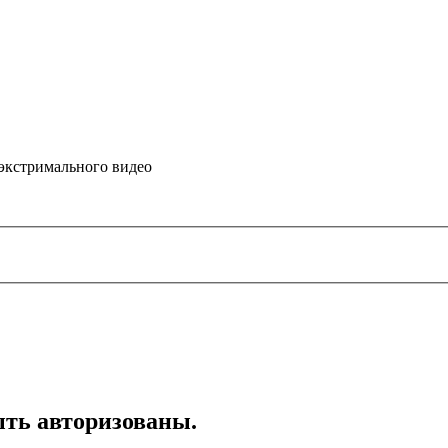
 экстримального видео
ть авторизованы.