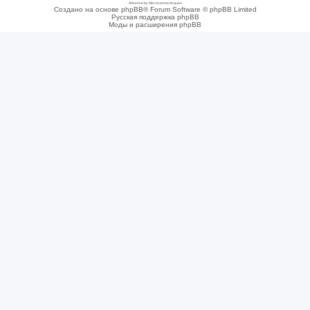
Adsense by Microcosmo Acquari
Создано на основе phpBB® Forum Software © phpBB Limited
Русская поддержка phpBB
Моды и расширения phpBB