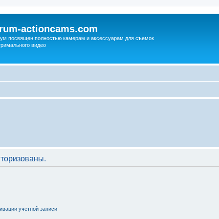
orum-actioncams.com
ум посвящен полностью камерам и аксессуарам для съемок
тримального видео
торизованы.
ивации учётной записи