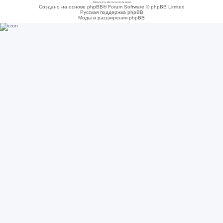
Adsense by Microcosmo Acquari
Создано на основе phpBB® Forum Software © phpBB Limited
Русская поддержка phpBB
Моды и расширения phpBB