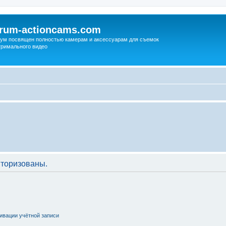
orum-actioncams.com
ум посвящен полностью камерам и аксессуарам для съемок
тримального видео
торизованы.
ивации учётной записи