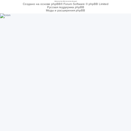
Adsense by Microcosmo Acquari
Создано на основе phpBB® Forum Software © phpBB Limited
Русская поддержка phpBB
Моды и расширения phpBB