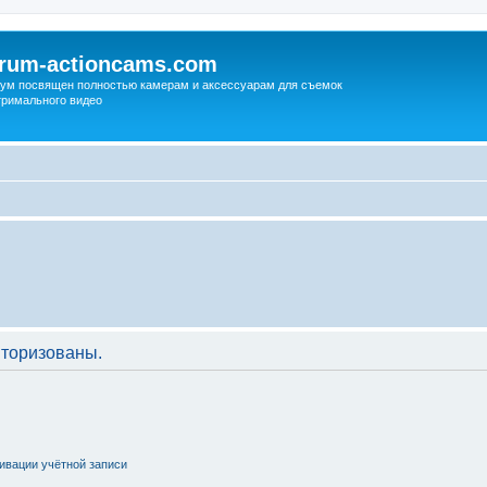
orum-actioncams.com
ум посвящен полностью камерам и аксессуарам для съемок
тримального видео
торизованы.
ивации учётной записи