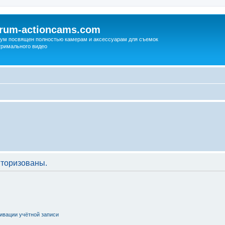
orum-actioncams.com
ум посвящен полностью камерам и аксессуарам для съемок
тримального видео
торизованы.
ивации учётной записи