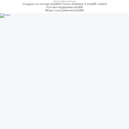
Adsense by Microcosmo Acquari
Создано на основе phpBB® Forum Software © phpBB Limited
Русская поддержка phpBB
Моды и расширения phpBB