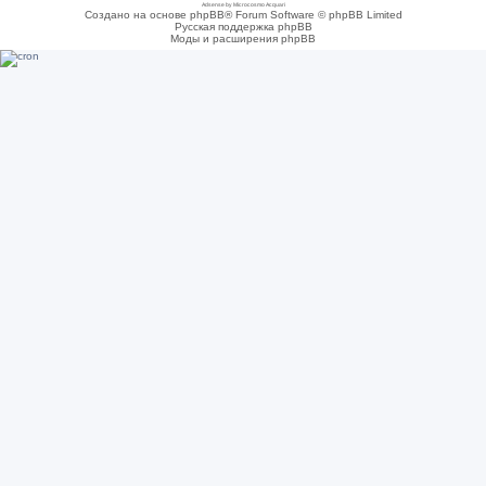
Adsense by Microcosmo Acquari
Создано на основе phpBB® Forum Software © phpBB Limited
Русская поддержка phpBB
Моды и расширения phpBB