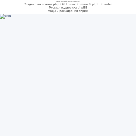
Adsense by Microcosmo Acquari
Создано на основе phpBB® Forum Software © phpBB Limited
Русская поддержка phpBB
Моды и расширения phpBB