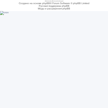
Adsense by Microcosmo Acquari
Создано на основе phpBB® Forum Software © phpBB Limited
Русская поддержка phpBB
Моды и расширения phpBB