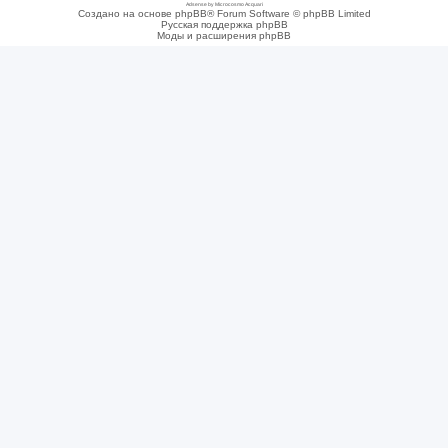
Adsense by Microcosmo Acquari
Создано на основе phpBB® Forum Software © phpBB Limited
Русская поддержка phpBB
Моды и расширения phpBB