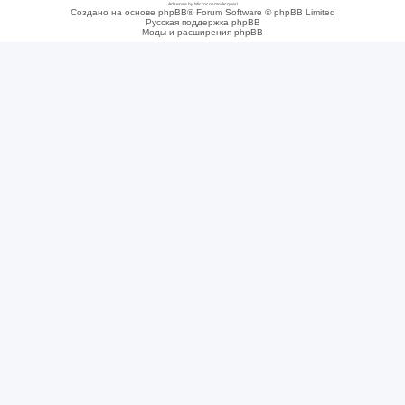
Adsense by Microcosmo Acquari
Создано на основе phpBB® Forum Software © phpBB Limited
Русская поддержка phpBB
Моды и расширения phpBB