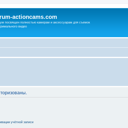
orum-actioncams.com
ум посвящен полностью камерам и аксессуарам для съемок
тримального видео
торизованы.
ивации учётной записи