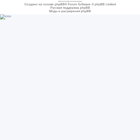
Adsense by Microcosmo Acquari
Создано на основе phpBB® Forum Software © phpBB Limited
Русская поддержка phpBB
Моды и расширения phpBB