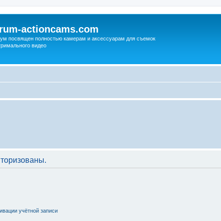
orum-actioncams.com
ум посвящен полностью камерам и аксессуарам для съемок
тримального видео
торизованы.
ивации учётной записи