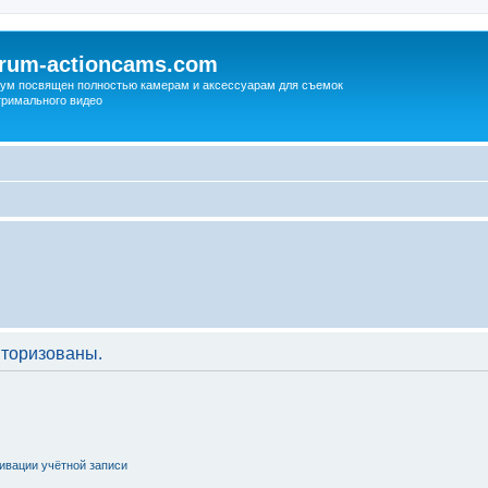
orum-actioncams.com
ум посвящен полностью камерам и аксессуарам для съемок
тримального видео
торизованы.
ивации учётной записи