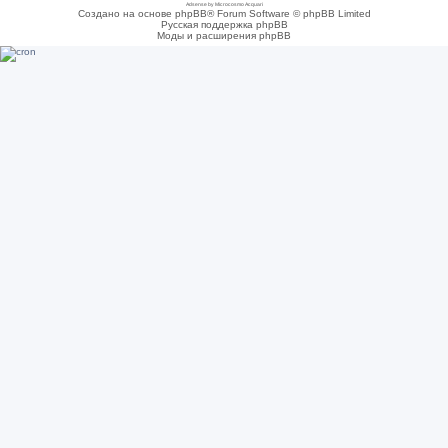
Adsense by Microcosmo Acquari
Создано на основе phpBB® Forum Software © phpBB Limited
Русская поддержка phpBB
Моды и расширения phpBB