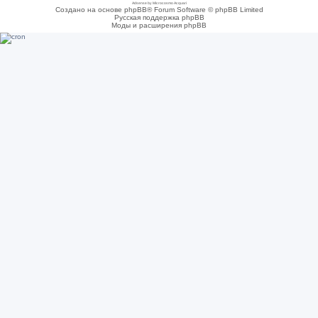
Adsense by Microcosmo Acquari
Создано на основе phpBB® Forum Software © phpBB Limited
Русская поддержка phpBB
Моды и расширения phpBB