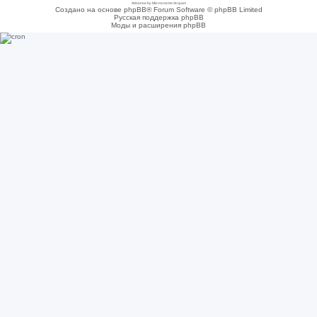
Adsense by Microcosmo Acquari
Создано на основе phpBB® Forum Software © phpBB Limited
Русская поддержка phpBB
Моды и расширения phpBB