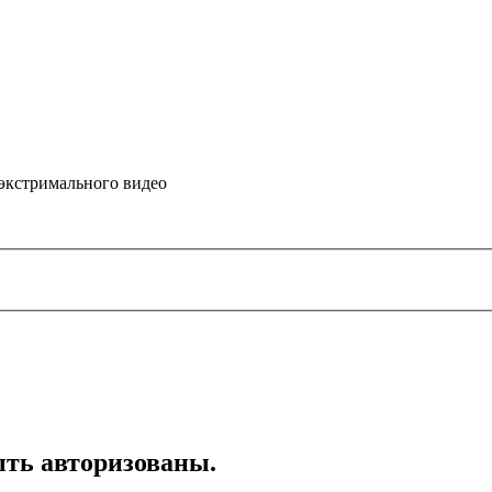
 экстримального видео
ть авторизованы.