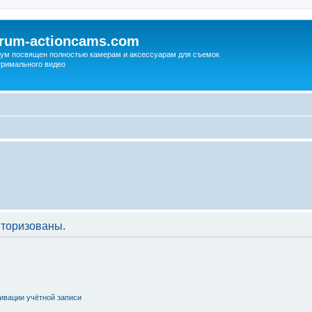
orum-actioncams.com
ум посвящен полностью камерам и аксессуарам для съемок
тримального видео
торизованы.
ивации учётной записи