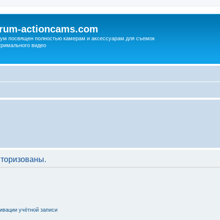
orum-actioncams.com
ум посвящен полностью камерам и аксессуарам для съемок
тримального видео
торизованы.
ивации учётной записи