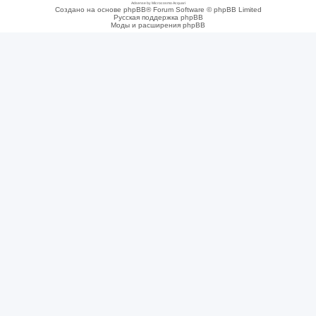
Adsense by Microcosmo Acquari
Создано на основе phpBB® Forum Software © phpBB Limited
Русская поддержка phpBB
Моды и расширения phpBB