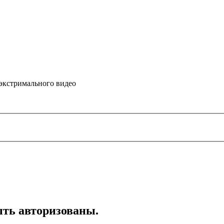
 экстримального видео
ть авторизованы.