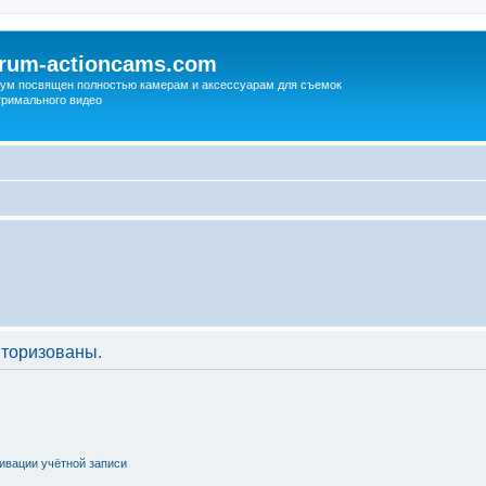
orum-actioncams.com
ум посвящен полностью камерам и аксессуарам для съемок
тримального видео
торизованы.
ивации учётной записи