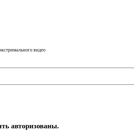
 экстримального видео
ть авторизованы.