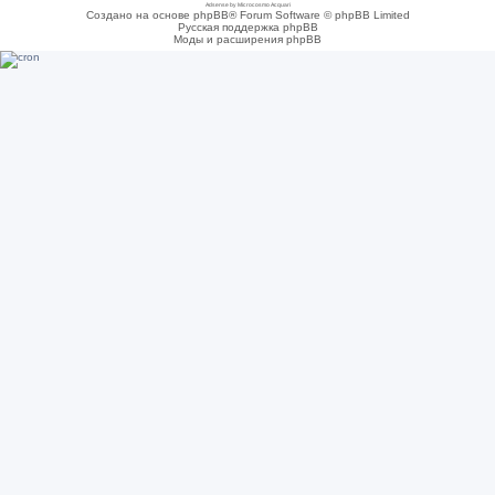
Adsense by Microcosmo Acquari
Создано на основе phpBB® Forum Software © phpBB Limited
Русская поддержка phpBB
Моды и расширения phpBB