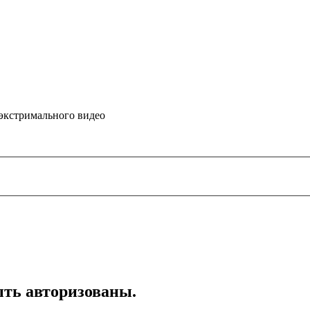
 экстримального видео
ть авторизованы.