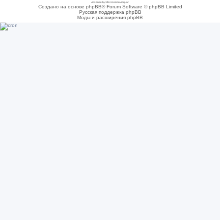
Adsense by Microcosmo Acquari
Создано на основе phpBB® Forum Software © phpBB Limited
Русская поддержка phpBB
Моды и расширения phpBB