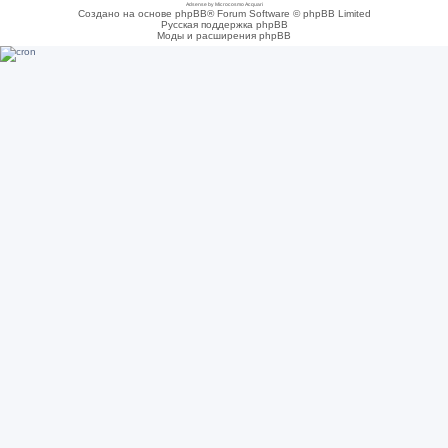
Adsense by Microcosmo Acquari
Создано на основе phpBB® Forum Software © phpBB Limited
Русская поддержка phpBB
Моды и расширения phpBB