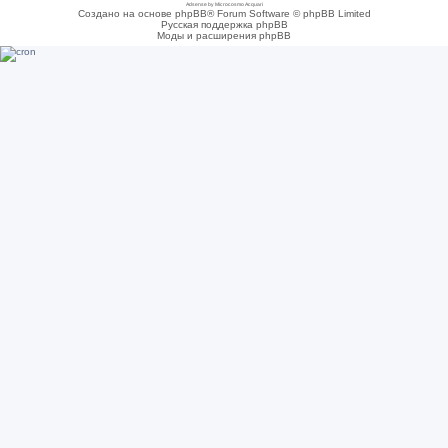
Adsense by Microcosmo Acquari
Создано на основе phpBB® Forum Software © phpBB Limited
Русская поддержка phpBB
Моды и расширения phpBB