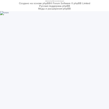
Adsense by Microcosmo Acquari
Создано на основе phpBB® Forum Software © phpBB Limited
Русская поддержка phpBB
Моды и расширения phpBB