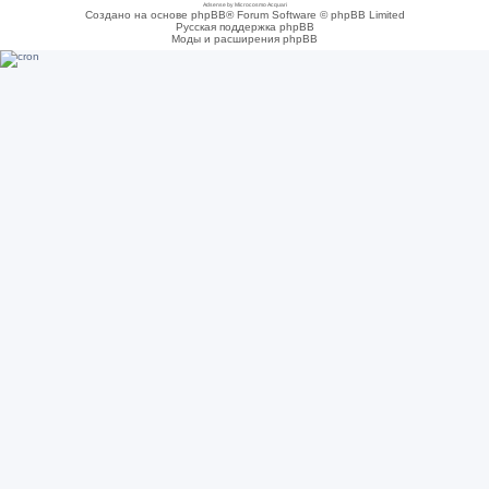
Adsense by Microcosmo Acquari
Создано на основе phpBB® Forum Software © phpBB Limited
Русская поддержка phpBB
Моды и расширения phpBB