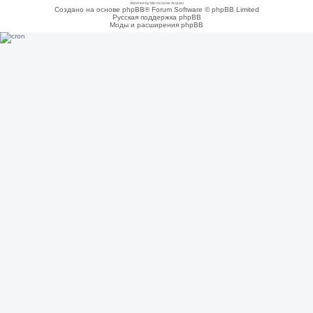
Adsense by Microcosmo Acquari
Создано на основе phpBB® Forum Software © phpBB Limited
Русская поддержка phpBB
Моды и расширения phpBB